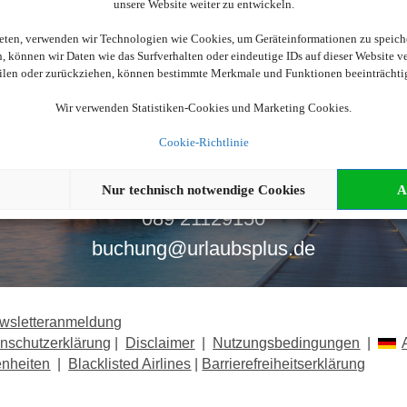
unsere Website weiter zu entwickeln.
ieten, verwenden wir Technologien wie Cookies, um Geräteinformationen zu speich
 können wir Daten wie das Surfverhalten oder eindeutige IDs auf dieser Website v
eilen oder zurückziehen, können bestimmte Merkmale und Funktionen beeinträchti
Wir verwenden Statistiken-Cookies und Marketing Cookies.
och nicht fündig geworde
Cookie-Richtlinie
Wir beraten Sie gerne!
Nur technisch notwendige Cookies
A
089 21129150
buchung@urlaubsplus.de
wsletteranmeldung
nschutzerklärung
|
Disclaimer
|
Nutzungsbedingungen
|
enheiten
|
Blacklisted Airlines
|
Barrierefreiheitserklärung