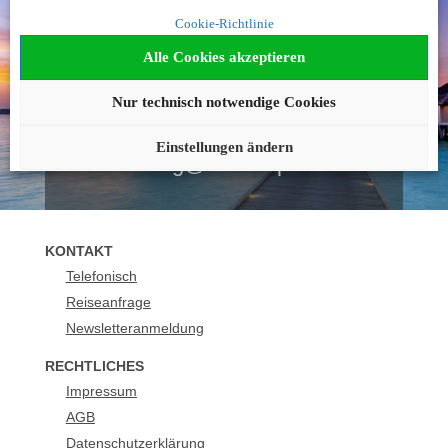
Noch nicht fündig
Cookie-Richtlinie
geworden?
Alle Cookies akzeptieren
Wir beraten Sie gerne!
Nur technisch notwendige Cookies
089 21129150
Einstellungen ändern
buchung@urlaubsplus.de
KONTAKT
Telefonisch
Reiseanfrage
Newsletteranmeldung
RECHTLICHES
Impressum
AGB
Datenschutzerklärung